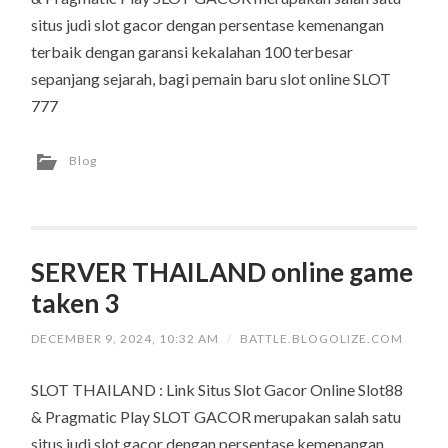
situs judi slot gacor dengan persentase kemenangan
terbaik dengan garansi kekalahan 100 terbesar
sepanjang sejarah, bagi pemain baru slot online SLOT
777
Blog
SERVER THAILAND online game
taken 3
DECEMBER 9, 2024, 10:32 AM
/
BATTLE.BLOGOLIZE.COM
SLOT THAILAND : Link Situs Slot Gacor Online Slot88
& Pragmatic Play SLOT GACOR merupakan salah satu
situs judi slot gacor dengan persentase kemenangan