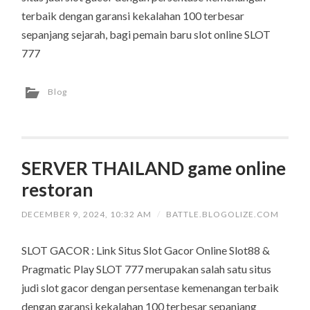
terbaik dengan garansi kekalahan 100 terbesar
sepanjang sejarah, bagi pemain baru slot online SLOT
777
Blog
SERVER THAILAND game online
restoran
DECEMBER 9, 2024, 10:32 AM
/
BATTLE.BLOGOLIZE.COM
SLOT GACOR : Link Situs Slot Gacor Online Slot88 &
Pragmatic Play SLOT 777 merupakan salah satu situs
judi slot gacor dengan persentase kemenangan terbaik
dengan garansi kekalahan 100 terbesar sepanjang