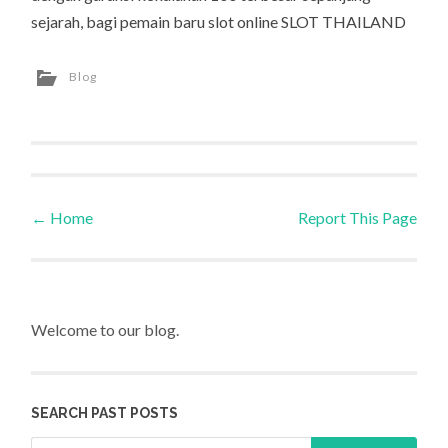
sejarah, bagi pemain baru slot online SLOT THAILAND
Blog
←
Home
Report This Page
Post navigation
Welcome to our blog.
SEARCH PAST POSTS