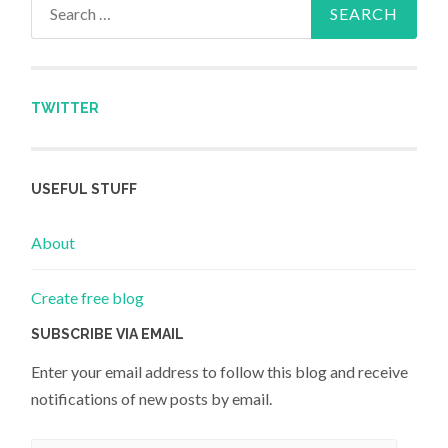
Search for:
TWITTER
USEFUL STUFF
About
Create free blog
SUBSCRIBE VIA EMAIL
Enter your email address to follow this blog and receive
notifications of new posts by email.